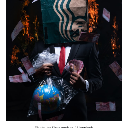
Photo by 
fikry anshor
 / 
Unsplash