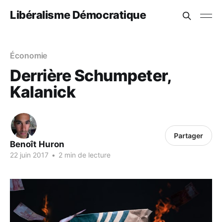
Libéralisme Démocratique
Économie
Derrière Schumpeter,
Kalanick
Partager
Benoît Huron
22 juin 2017
•
2 min de lecture